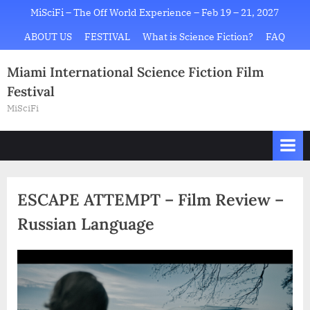
Skip
MiSciFi – The Off World Experience – Feb 19 – 21, 2027
to
ABOUT US
FESTIVAL
What is Science Fiction?
FAQ
content
Miami International Science Fiction Film
Festival
MiSciFi
ESCAPE ATTEMPT – Film Review –
Russian Language