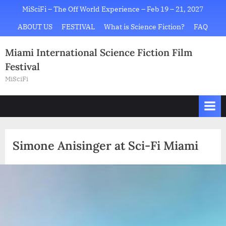
Skip
MiSciFi – The Off World Experience – Feb 19 – 21, 2027
to
ABOUT US
FESTIVAL
What is Science Fiction?
FAQ
content
Miami International Science Fiction Film
Festival
MiSciFi
Simone Anisinger at Sci-Fi Miami